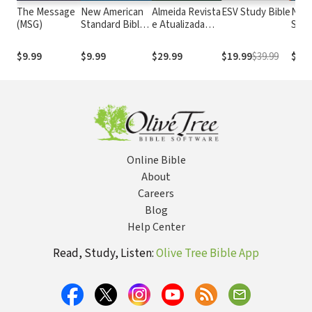
The Message
New American
Almeida Revista
ESV Study Bible
New
(MSG)
Standard Bible
e Atualizada
Stan
1995
com os
with
(NASB1995)
números de
Numb
$9.99
$9.99
$29.99
$19.99
$39.99
$29.
Strong
NASB
Online Bible
About
Careers
Blog
Help Center
Read, Study, Listen:
Olive Tree Bible App