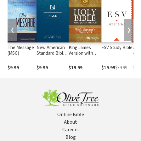
❮
❯
The Message
New American
King James
ESV Study Bible
Alme
(MSG)
Standard Bible
Version with
e At
1995
Strong's
com o
(NASB1995)
Numbers - KJV
núm
$9.99
$9.99
$19.99
$19.99
$39.99
$29
Strong's
Str
Online Bible
About
Careers
Blog