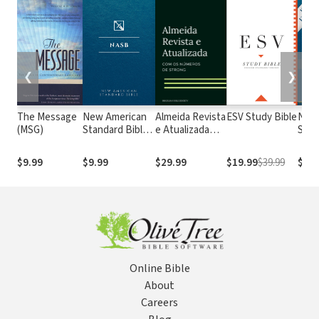
❮
❯
The Message
New American
Almeida Revista
ESV Study Bible
New
(MSG)
Standard Bible
e Atualizada
Stan
1995
com os
with
(NASB1995)
números de
Numb
$9.99
$9.99
$29.99
$19.99
$39.99
$29.
Strong
NASB
Online Bible
About
Careers