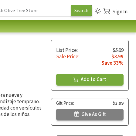
Sign In
List Price:
$5.99
Sale Price:
$3.99
Save 33%
Add to Cart
era nueva y
endizaje temprano.
Gift Price:
$3.99
 edad con versículos
s de los niños.
Give As Gift