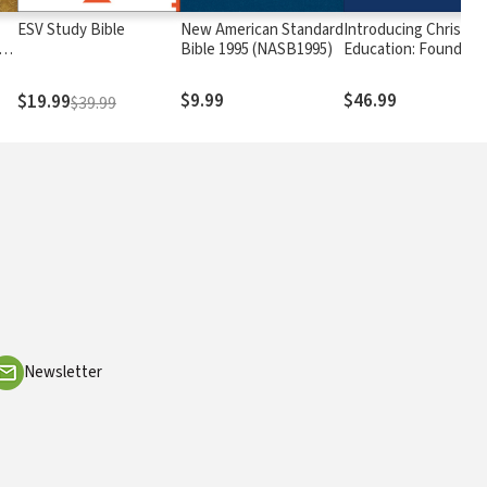
ESV Study Bible
New American Standard
Introducing Christian
rs
Bible 1995 (NASB1995)
Education: Foundati
for the Twenty-first
Century
$9.99
$46.99
$19.99
$39.99
Newsletter