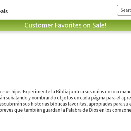
als
Customer Favorites on Sale!
on sus hijos!Experimente la Biblia junto a sus niños en una man
arán señalando y nombrando objetos en cada página para el apr
scubrirán sus historias bíblicas favoritas, apropiadas para su
 breves que también guardan la Palabra de Dios en los corazone