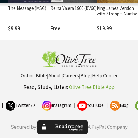
The Message (MSG)
Reina Valera 1960 (RV60)
King James Version
with Strong's Numbe
- KJV Strong's
$9.99
Free
$19.99
Online Bible
|
About
|
Careers
|
Blog
|
Help Center
Read, Study, Listen:
Olive Tree Bible App
|
Twitter / X
|
Instagram
|
YouTube
|
Blog
|
Secured by:
A PayPal Company