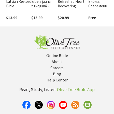
Latvian Revised
Bībele jaunā
Refreshed Heart:
Библия:
Bible
tulkojumā -
Recovering
Современный
Latvian Bible
Intimacy in a Daily
перевод
Devotion with God
(РСП) (Russian
$13.99
$13.99
$20.99
Free
(A 31-Day
Holy Bible:
Devotional)
Easy-to-Read
Version)
Online Bible
About
Careers
Blog
Help Center
Read, Study, Listen:
Olive Tree Bible App