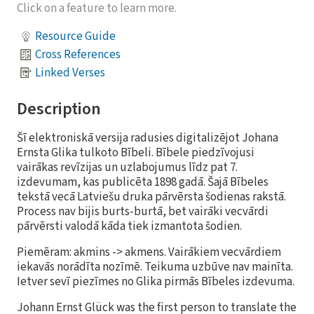
Click on a feature to learn more.
Resource Guide
Cross References
Linked Verses
Description
Šī elektroniskā versija radusies digitalizējot Johana
Ernsta Glika tulkoto Bībeli. Bībele piedzīvojusi
vairākas revīzijas un uzlabojumus līdz pat 7.
izdevumam, kas publicēta 1898 gadā. Šajā Bībeles
tekstā vecā Latviešu druka pārvērsta šodienas rakstā.
Process nav bijis burts-burtā, bet vairāki vecvārdi
pārvērsti valodā kāda tiek izmantota šodien.
Piemēram: akmins -> akmens. Vairākiem vecvārdiem
iekavās norādīta nozīmē. Teikuma uzbūve nav mainīta.
Ietver sevī piezīmes no Glika pirmās Bībeles izdevuma.
Johann Ernst Glück was the first person to translate the