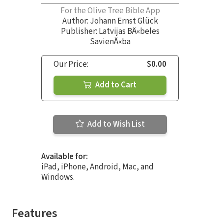
For the Olive Tree Bible App
Author:
Johann Ernst Glück
Publisher: Latvijas BÄ«beles
SavienÄ«ba
Our Price:
$0.00
Add to Cart
Add to Wish List
Available for:
iPad, iPhone, Android, Mac, and
Windows.
Features