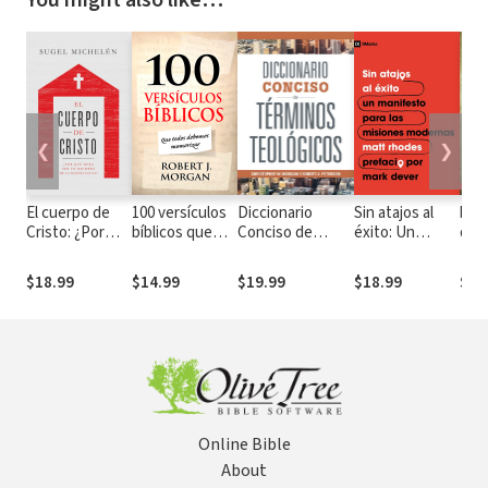
❮
❯
El cuerpo de
100 versículos
Diccionario
Sin atajos al
bata
Cristo: ¿Por
bíblicos que
Conciso de
éxito: Un
dro
qué debo ser
todos
Términos
manifiesto para
un miembro de
debemos
Teológicos
las misiones
$18.99
$14.99
$19.99
$18.99
$5.
la iglesia local?
memorizar
modernas
Online Bible
About